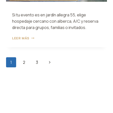
Si tu evento es en jardín allegra 55, elige
hospedaje cercano con alberca, A/C y reserva
directa para grupos, familias o invitados.
JARDÍN
LEER MÁS
ALLEGRA
55:
HOSPEDAJE
CERCA
Page
Next
1
2
3
Y
navigation
PRÁCTICO
Page