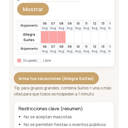
Mostrar
06
07
08
09
10
11
12
13
14
15
1
Alojamiento
Aug
Aug
Aug
Aug
Aug
Aug
Aug
Aug
Aug
Aug
A
Allegra
Suites
06
07
08
09
10
11
12
13
14
15
1
Alojamiento
Aug
Aug
Aug
Aug
Aug
Aug
Aug
Aug
Aug
Aug
A
Ocupado
Libre
Arma tus vacaciones (Allegra Suites)
Tip: para grupos grandes, combina Suites + una o más
villas para que todos se hospeden a 1 minuto.
Restricciones clave (resumen)
No se aceptan mascotas.
No se permiten fiestas o eventos públicos