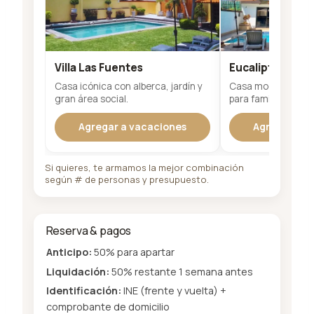
Villa Las Fuentes
Eucalipto 26
Casa icónica con alberca, jardín y
Casa moderna y am
gran área social.
para familias.
Agregar a vacaciones
Agregar a v
Si quieres, te armamos la mejor combinación
según # de personas y presupuesto.
Reserva & pagos
Anticipo:
50% para apartar
Liquidación:
50% restante 1 semana antes
Identificación:
INE (frente y vuelta) +
comprobante de domicilio