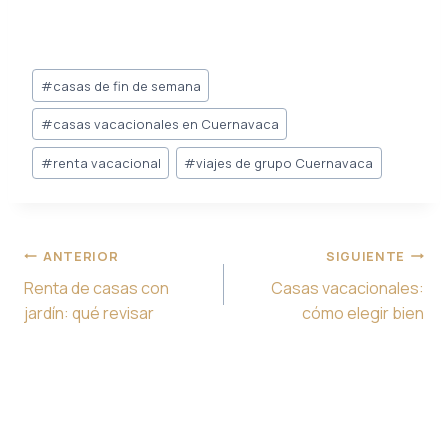
Post
#
casas de fin de semana
Tags:
#
casas vacacionales en Cuernavaca
#
renta vacacional
#
viajes de grupo Cuernavaca
Navegación
ANTERIOR
SIGUIENTE
de
Renta de casas con
Casas vacacionales:
entradas
jardín: qué revisar
cómo elegir bien