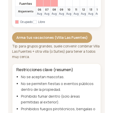
Fuentes
06
07
08
09
10
11
12
13
14
15
1
Alojamiento
Aug
Aug
Aug
Aug
Aug
Aug
Aug
Aug
Aug
Aug
A
Ocupado
Libre
Arma tus vacaciones (Villa Las Fuentes)
Tip: para grupos grandes, suele convenir combinar Villa
Las Fuentes + otra villa (o Suites) para tener a todos
muy cerca.
Restricciones clave (resumen)
No se aceptan mascotas.
No se permiten fiestas o eventos públicos
dentro de la propiedad.
Prohibido fumar dentro (solo áreas
permitidas al exterior).
Prohibidos fuegos pirotécnicos, bengalas o