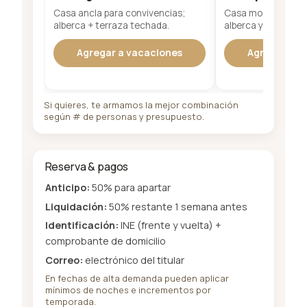
Casa ancla para convivencias;
Casa moderna y am
alberca + terraza techada.
alberca y jardín pri
Agregar a vacaciones
Agregar a v
Si quieres, te armamos la mejor combinación
según # de personas y presupuesto.
Reserva & pagos
Anticipo:
50% para apartar
Liquidación:
50% restante 1 semana antes
Identificación:
INE (frente y vuelta) +
comprobante de domicilio
Correo:
electrónico del titular
En fechas de alta demanda pueden aplicar
mínimos de noches e incrementos por
temporada.