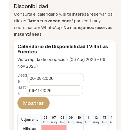
Disponibilidad
Consulta el calendario y, si te interesa reservar, da
clic en
“Arma tus vacaciones”
para cotizar y
coordinar por WhatsApp.
No manejamos reservas
instantáneas.
Calendario de Disponibilidad | Villa Las
Fuentes
Vista rápida de ocupación (06 Aug 2026 – 06
Nov 2026)
Desd
e
Hast
a
Mostrar
06
07
08
09
10
11
12
13
14
15
1
Alojamiento
Aug
Aug
Aug
Aug
Aug
Aug
Aug
Aug
Aug
Aug
A
Villa Las