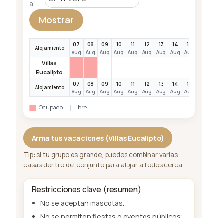
a
Mostrar
07
08
09
10
11
12
13
14
15
16
1
Alojamiento
Aug
Aug
Aug
Aug
Aug
Aug
Aug
Aug
Aug
Aug
A
Villas
Eucalipto
07
08
09
10
11
12
13
14
15
16
1
Alojamiento
Aug
Aug
Aug
Aug
Aug
Aug
Aug
Aug
Aug
Aug
A
Ocupado
Libre
Arma tus vacaciones (Villas Eucalipto)
Tip: si tu grupo es grande, puedes combinar varias
casas dentro del conjunto para alojar a todos cerca.
Restricciones clave (resumen)
No se aceptan mascotas.
No se permiten fiestas o eventos públicos;