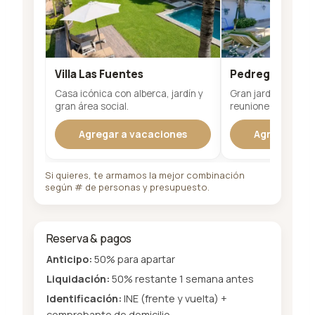
Villa Las Fuentes
Pedregal 20
Casa icónica con alberca, jardín y
Gran jardín y alberc
gran área social.
reuniones íntimas.
Agregar a vacaciones
Agregar a v
Si quieres, te armamos la mejor combinación
según # de personas y presupuesto.
Reserva & pagos
Anticipo:
50% para apartar
Liquidación:
50% restante 1 semana antes
Identificación:
INE (frente y vuelta) +
comprobante de domicilio