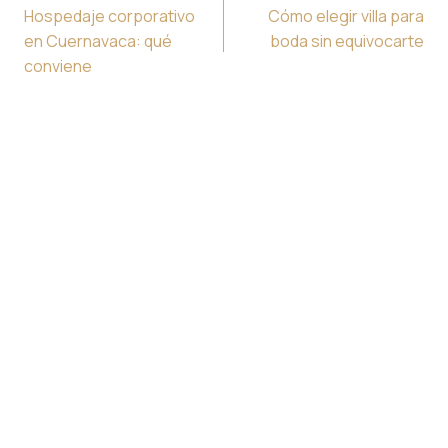
de
Hospedaje corporativo
Cómo elegir villa para
entradas
en Cuernavaca: qué
boda sin equivocarte
conviene