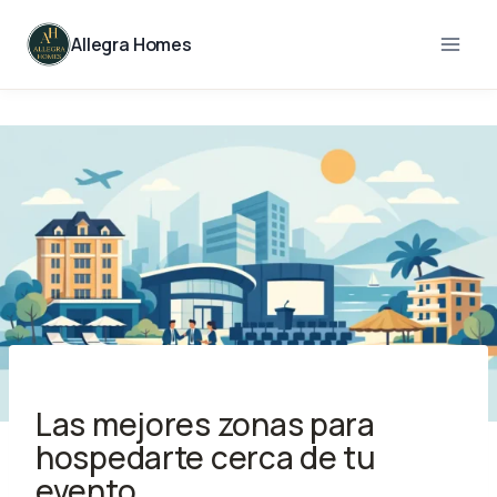
Skip
to
Allegra Homes
content
Las mejores zonas para
hospedarte cerca de tu
evento