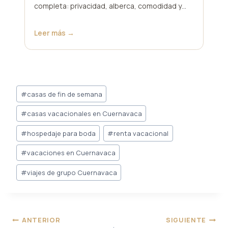
completa: privacidad, alberca, comodidad y
mejor organización para escapadas, bodas y
celebraciones de…
Leer más →
Post
#
casas de fin de semana
Tags:
#
casas vacacionales en Cuernavaca
#
hospedaje para boda
#
renta vacacional
#
vacaciones en Cuernavaca
#
viajes de grupo Cuernavaca
Navegación
ANTERIOR
SIGUIENTE