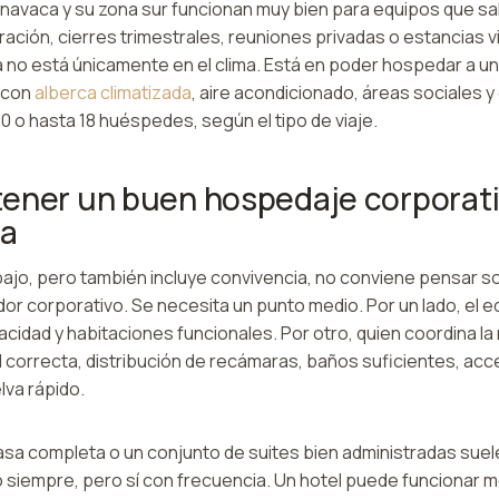
ernavaca y su zona sur funcionan muy bien para equipos que 
ración, cierres trimestrales, reuniones privadas o estancias v
a no está únicamente en el clima. Está en poder hospedar a u
 con
alberca climatizada
, aire acondicionado, áreas sociales 
 10 o hasta 18 huéspedes, según el tipo de viaje.
ener un buen hospedaje corporati
ca
rabajo, pero también incluye convivencia, no conviene pensar so
r corporativo. Se necesita un punto medio. Por un lado, el e
acidad y habitaciones funcionales. Por otro, quien coordina l
 correcta, distribución de recámaras, baños suficientes, acce
lva rápido.
asa completa o un conjunto de suites bien administradas suele
No siempre, pero sí con frecuencia. Un hotel puede funcionar m