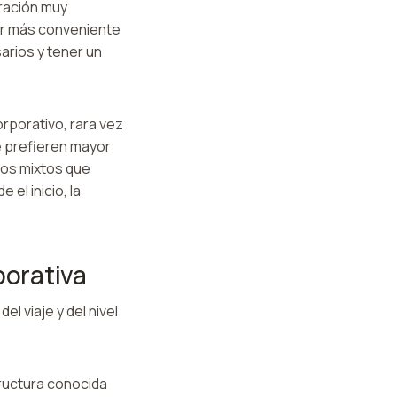
ración muy
er más conveniente
arios y tener un
rporativo, rara vez
e prefieren mayor
pos mixtos que
el inicio, la
porativa
l viaje y del nivel
ructura conocida