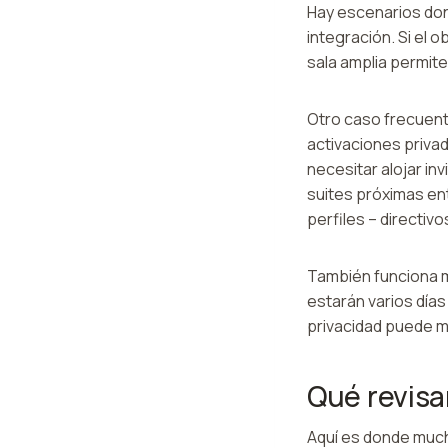
Hay escenarios don
integración. Si el o
sala amplia permite
Otro caso frecuent
activaciones priva
necesitar alojar in
suites próximas ent
perfiles – directivo
También funciona m
estarán varios día
privacidad puede m
Qué revisa
Aquí es donde much