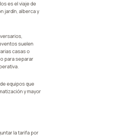
s es el viaje de
n jardín, alberca y
versarios,
 eventos suelen
varias casas o
io para separar
perativa.
 de equipos que
imatización y mayor
tar la tarifa por