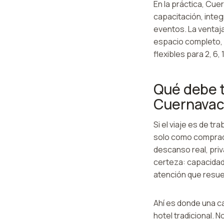
En la práctica, Cu
capacitación, integ
eventos. La ventaj
espacio completo,
flexibles para 2, 6,
Qué debe t
Cuernava
Si el viaje es de t
solo como comprado
descanso real, priv
certeza: capacidad
atención que resue
Ahí es donde una c
hotel tradicional. 