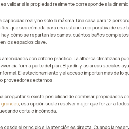
es validar si la propiedad realmente corresponde a la dinámic
a capacidad real y no solo la máxima. Una casa para 12 person
gnifica que sea cómoda para una estancia corporativa de ese 
hay, cómo se reparten las camas, cuántos baños completos e
en los espacios clave.
 amenidades con criterio práctico. La alberca climatizada pue
nvivencia forma parte del plan. El jardín y las áreas sociales 
informal. El estacionamiento y el acceso importan más de lo 
s o proveedores externos.
na preguntar si existe posibilidad de combinar propiedades c
 grandes
, esa opción suele resolver mejor que forzar a todo
quedando corta o incómoda.
e desde el principio si la atención es directa. Cuando la reser