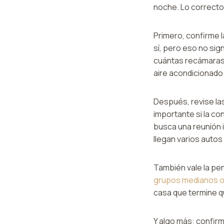
noche. Lo correcto 
Primero, confirme l
sí, pero eso no si
cuántas recámaras 
aire acondicionado 
Después, revise las
importante si la co
busca una reunión 
llegan varios auto
También vale la pe
grupos medianos o
casa que termine 
Y algo más: confirm