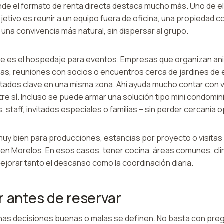
de el formato de renta directa destaca mucho más. Uno de ello
bjetivo es reunir a un equipo fuera de oficina, una propiedad co
 una convivencia más natural, sin dispersar al grupo.
e es el hospedaje para eventos. Empresas que organizan ani
das, reuniones con socios o encuentros cerca de jardines de
vitados clave en una misma zona. Ahí ayuda mucho contar con 
re sí. Incluso se puede armar una solución tipo mini condomin
s, staff, invitados especiales o familias – sin perder cercanía o
uy bien para producciones, estancias por proyecto o visitas
s en Morelos. En esos casos, tener cocina, áreas comunes, cl
ejorar tanto el descanso como la coordinación diaria.
r antes de reservar
as decisiones buenas o malas se definen. No basta con pregun