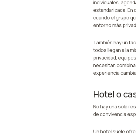
individuales, agen
estandarizada. En 
cuando el grupo qui
entorno más privad
También hay un fact
todos llegan a la 
privacidad, equipo
necesitan combinar 
experiencia cambia
Hotel o ca
No hay una sola res
de convivencia es
Un hotel suele ofr