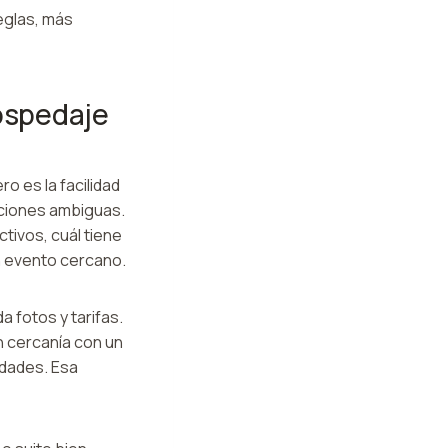
eglas, más
ospedaje
o es la facilidad
opciones ambiguas.
tivos, cuál tiene
un evento cercano.
 fotos y tarifas.
n cercanía con un
idades. Esa