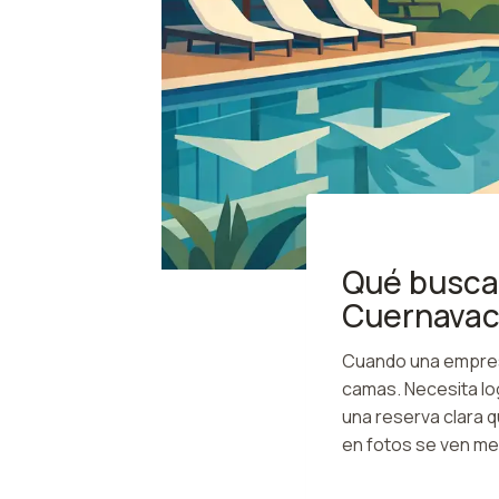
Qué buscar
Cuernava
Cuando una empres
camas. Necesita lo
una reserva clara 
en fotos se ven me