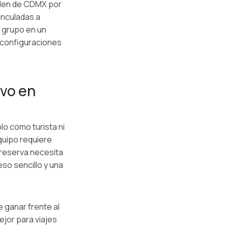
salen de CDMX por
inculadas a
n grupo en un
y configuraciones
vo en
lo como turista ni
quipo requiere
a reserva necesita
so sencillo y una
 ganar frente al
ejor para viajes