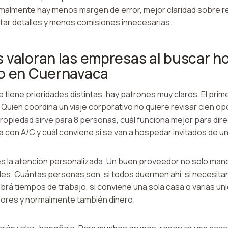
rmalmente hay menos margen de error, mejor claridad sobre r
star detalles y menos comisiones innecesarias.
 valoran las empresas al buscar h
vo en Cuernavaca
 tiene prioridades distintas, hay patrones muy claros. El primer
. Quien coordina un viaje corporativo no quiere revisar cien 
opiedad sirve para 8 personas, cuál funciona mejor para direc
a con A/C y cuál conviene si se van a hospedar invitados de 
s la atención personalizada. Un buen proveedor no solo manda
les. Cuántas personas son, si todos duermen ahí, si necesita
habrá tiempos de trabajo, si conviene una sola casa o varias un
rores y normalmente también dinero.