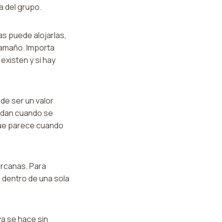
a del grupo.
as puede alojarlas,
tamaño. Importa
xisten y si hay
de ser un valor
ayudan cuando se
que parece cuando
ercanas. Para
s dentro de una sola
va se hace sin