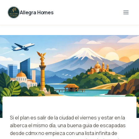
Skip
to
Allegra Homes
content
Si el plan es salir de la ciudad el viernes y estar en la
alberca el mismo día, una buena guia de escapadas
desde cdmx no empieza con una lista infinita de