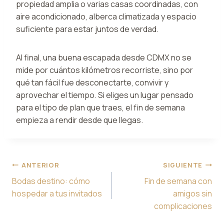
propiedad amplia o varias casas coordinadas, con
aire acondicionado, alberca climatizada y espacio
suficiente para estar juntos de verdad.
Al final, una buena escapada desde CDMX no se
mide por cuántos kilómetros recorriste, sino por
qué tan fácil fue desconectarte, convivir y
aprovechar el tiempo. Si eliges un lugar pensado
para el tipo de plan que traes, el fin de semana
empieza a rendir desde que llegas.
Navegación
ANTERIOR
SIGUIENTE
de
Bodas destino: cómo
Fin de semana con
entradas
hospedar a tus invitados
amigos sin
complicaciones