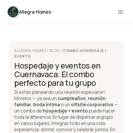
Skip
to
Allegra Homes
content
ALLEGRA HOMES / BLOG /
COMBO HOSPEDAJE +
EVENTO
Hospedaje y eventos en
Cuernavaca: El combo
perfecto para tu grupo
Si estás planeando una reunión especial en
Morelos — ya sea un
cumpleaños
,
reunión
familiar
,
boda íntima
o un
offsite corporativo
—
un combo de
hospedaje + evento
puede hacer
toda la diferencia. En lugar de dispersar al grupo
en varios lugares, integras todo en una sola
experiencia: dormir, convivir y celebrar juntos. En