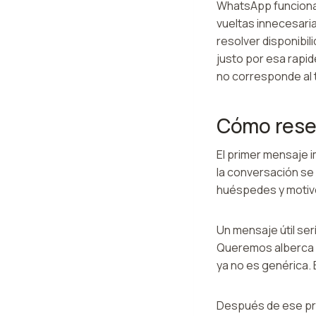
WhatsApp funciona 
vueltas innecesaria
resolver disponibil
justo por esa rapi
no corresponde al t
Cómo rese
El primer mensaje i
la conversación se
huéspedes y motivo
Un mensaje útil ser
Queremos alberca c
ya no es genérica. 
Después de ese pri