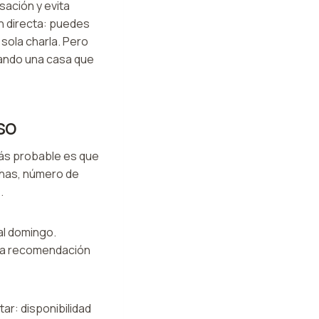
ación y evita
ón directa: puedes
 sola charla. Pero
vando una casa que
so
más probable es que
chas, número de
.
al domingo.
, la recomendación
r: disponibilidad