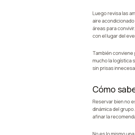
Luego revisa las am
aire acondicionado y
áreas para convivir
con el lugar del ev
También conviene 
mucho la logística
sin prisas innecesa
Cómo saber
Reservar bien no es
dinámica del grupo
afinar la recomenda
No es lo mismo una