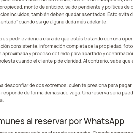
a propiedad, monto de anticipo, saldo pendiente y políticas de
vicios incluidos, también deben quedar asentados. Esto evita
mentado” cuando surge alguna duda más adelante.
 es pedir evidencia clara de que estás tratando con una oper
ción consistente, información completa de la propiedad, foto
n aproximada y proceso definido para apartado y confirmación
olesta cuando el cliente pide claridad. Al contrario, sabe que
na desconfiar de dos extremos: quien te presiona para paga
en responde de forma demasiado vaga. Una reserva seria puede 
a.
munes al reservar por WhatsApp
ente es pensar solo en el precio por noche. Cuando comparas