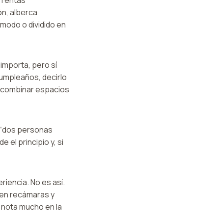
ón, alberca
ómodo o dividido en
importa, pero sí
cumpleaños, decirlo
ca combinar espacios
 “dos personas
 el principio y, si
iencia. No es así.
C en recámaras y
 nota mucho en la