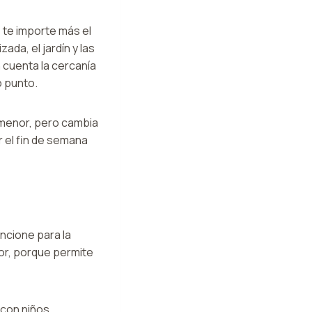
 te importe más el
zada, el jardín y las
 cuenta la cercanía
o punto.
 menor, pero cambia
 el fin de semana
uncione para la
or, porque permite
 con niños