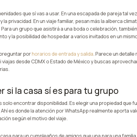
enidades que sí vas a usar. En una escapada de pareja tal vez
 la privacidad. En un viaje familiar, pesan más la alberca climati
. Para un grupo que asistirá a una boda o celebración, también
ento y la posibilidad de hospedar a varios invitados en un mism
preguntar por
horarios de entrada y salida
. Parece un detalle
 si viajas desde CDMX o Estado de México y buscas aprovechar
rias.
 si la casa sí es para tu grupo
 solo encontrar disponibilidad. Es elegir una propiedad que f
. Ahí es donde la atención por WhatsApp realmente aporta val
ción según el motivo del viaje.
 casa para un cumpleaños de amigos que una para una familia