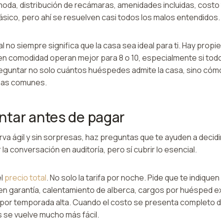
oda, distribución de recámaras, amenidades incluidas, costo t
ásico, pero ahí se resuelven casi todos los malos entendidos.
eal no siempre significa que la casa sea ideal para ti. Hay pro
en comodidad operan mejor para 8 o 10, especialmente si todo
reguntar no solo cuántos huéspedes admite la casa, sino cómo
eas comunes.
tar antes de pagar
rva ágil y sin sorpresas, haz preguntas que te ayuden a decidi
 la conversación en auditoría, pero sí cubrir lo esencial.
el
precio total
. No solo la tarifa por noche. Pide que te indiquen 
 en garantía, calentamiento de alberca, cargos por huésped e
 por temporada alta. Cuando el costo se presenta completo de
se vuelve mucho más fácil.