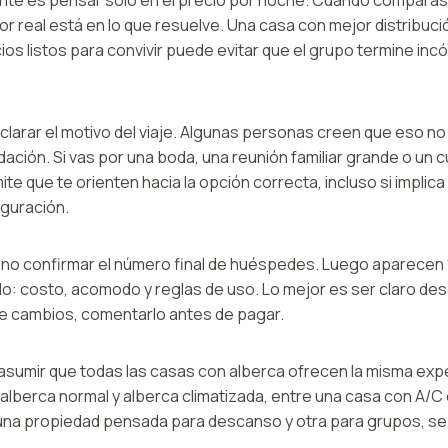
lor real está en lo que resuelve. Una casa con mejor distribuci
ios listos para convivir puede evitar que el grupo termine inc
clarar el motivo del viaje. Algunas personas creen que eso no 
ción. Si vas por una boda, una reunión familiar grande o un 
mite que te orienten hacia la opción correcta, incluso si impli
iguración.
no confirmar el número final de huéspedes. Luego aparecen
do: costo, acomodo y reglas de uso. Lo mejor es ser claro desde
 de cambios, comentarlo antes de pagar.
asumir que todas las casas con alberca ofrecen la misma exper
 alberca normal y alberca climatizada, entre una casa con A/
re una propiedad pensada para descanso y otra para grupos, se