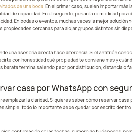
nvitados de una boda
. En el primer caso, suelen importar más l
ibilidad de capacidad. En el segundo, pesan la comodidad para do
acidad. En bodas o eventos, muchas veces la mejor solución n
as propiedades cercanas para alojar grupos distintos sin disp
de una asesoría directa hace diferencia. Si el anfitrión cono
cirte con honestidad qué propiedad te conviene más y cuán
barata termina saliendo peor por distribución, distancia o f
rvar casa por WhatsApp con segur
 reemplazar la claridad. Si quieres saber cómo reservar cas
 es simple: todo lo importante debe quedar por escrito dentro 
r, pide confirmación de las fechas, número de huéspedes, no