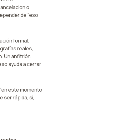
 cancelación o
 depender de “eso
ación formal.
grafías reales,
. Un anfitrión
 eso ayuda a cerrar
r “en este momento
ser rápida, sí,
 rentas