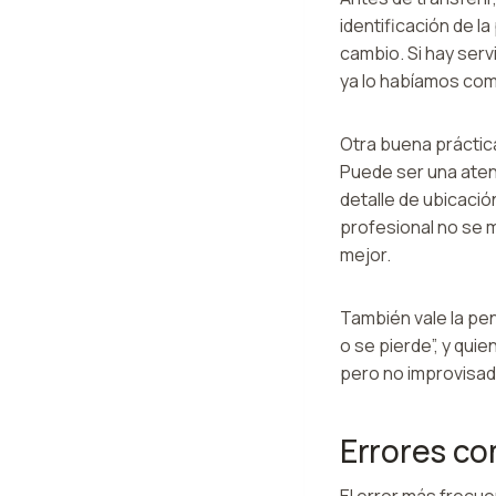
identificación de l
cambio. Si hay ser
ya lo habíamos co
Otra buena práctica
Puede ser una aten
detalle de ubicació
profesional no se m
mejor.
También vale la pe
o se pierde”, y qui
pero no improvisad
Errores co
El error más frecu