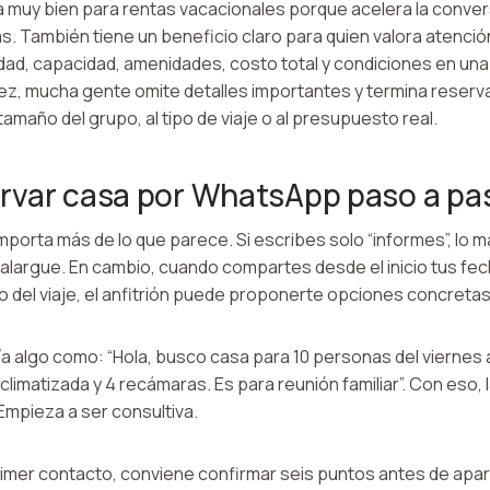
muy bien para rentas vacacionales porque acelera la convers
s. También tiene un beneficio claro para quien valora atenci
idad, capacidad, amenidades, costo total y condiciones en una
dez, mucha gente omite detalles importantes y termina reser
amaño del grupo, al tipo de viaje o al presupuesto real.
rvar casa por WhatsApp paso a pa
mporta más de lo que parece. Si escribes solo “informes”, lo 
 alargue. En cambio, cuando compartes desde el inicio tus fe
 del viaje, el anfitrión puede proponerte opciones concretas
ía algo como: “Hola, busco casa para 10 personas del viernes 
limatizada y 4 recámaras. Es para reunión familiar”. Con eso
Empieza a ser consultiva.
mer contacto, conviene confirmar seis puntos antes de aparta