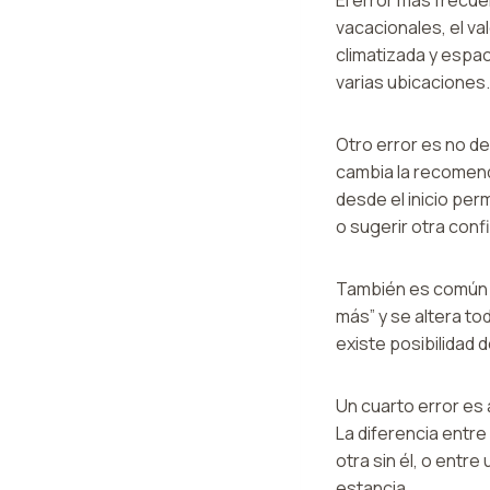
vacacionales, el va
climatizada y espac
varias ubicaciones.
Otro error es no de
cambia la recomenda
desde el inicio per
o sugerir otra conf
También es común 
más” y se altera to
existe posibilidad
Un cuarto error es 
La diferencia entre
otra sin él, o ent
estancia.