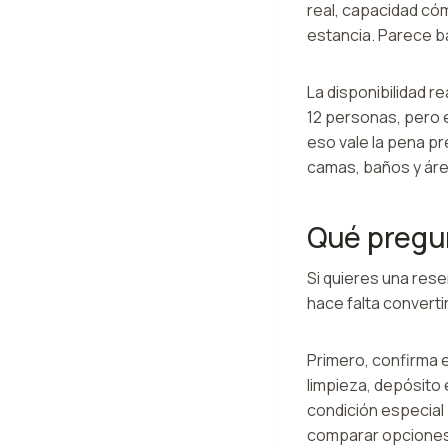
real, capacidad cóm
estancia. Parece b
La disponibilidad r
12 personas, pero 
eso vale la pena p
camas, baños y ár
Qué pregun
Si quieres una rese
hace falta convertir
Primero, confirma 
limpieza, depósito
condición especial
comparar opciones 