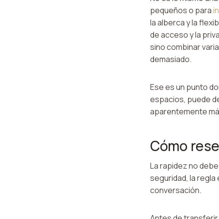
pequeños o para
i
la alberca y la flex
de acceso y la priv
sino combinar vari
demasiado.
Ese es un punto don
espacios, puede de
aparentemente más 
Cómo rese
La rapidez no debe
seguridad, la regla
conversación.
Antes de transferi