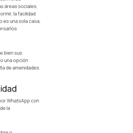
as áreas sociales,
rmir, la facilidad
o es una sola casa,
ersarlos
ce bien sus
do una opción
alta de amenidades.
idad
a por WhatsApp con
de la
mbre o