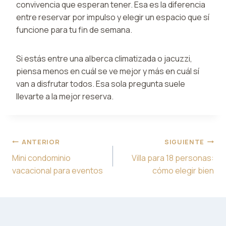
convivencia que esperan tener. Esa es la diferencia
entre reservar por impulso y elegir un espacio que sí
funcione para tu fin de semana.
Si estás entre una alberca climatizada o jacuzzi,
piensa menos en cuál se ve mejor y más en cuál sí
van a disfrutar todos. Esa sola pregunta suele
llevarte a la mejor reserva.
Navegación
ANTERIOR
SIGUIENTE
de
Mini condominio
Villa para 18 personas:
entradas
vacacional para eventos
cómo elegir bien