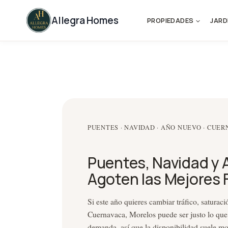
Skip
to
Allegra Homes
PROPIEDADES
JARD
content
PUENTES · NAVIDAD · AÑO NUEVO · CUE
Puentes, Navidad y 
Agoten las Mejores
Si este año quieres cambiar tráfico, saturac
Cuernavaca, Morelos puede ser justo lo que 
demanda, así que la disponibilidad suele mo