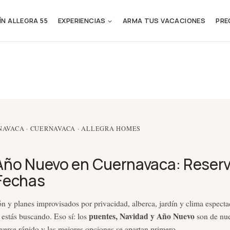
ÍN ALLEGRA 55
EXPERIENCIAS
ARMA TUS VACACIONES
PRE
RNAVACA · CUERNAVACA · ALLEGRA HOMES
Año Nuevo en Cuernavaca: Reserv
 Fechas
ión y planes improvisados por privacidad, alberca, jardín y clima espect
puentes, Navidad y Año Nuevo
estás buscando. Eso sí: los
son de nue
verse rápido y las mejores opciones se apartan primero.