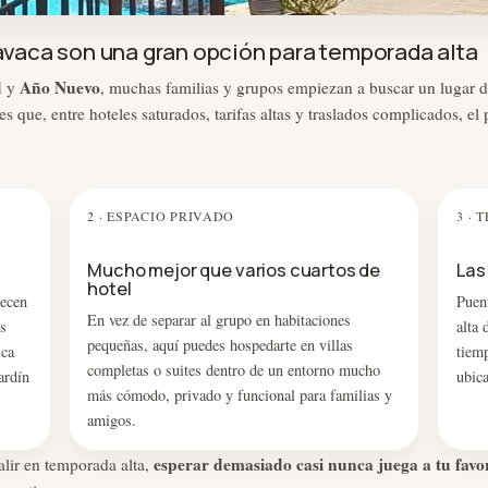
vaca son una gran opción para temporada alta
d
Año Nuevo
y
, muchas familias y grupos empiezan a buscar un lugar
es que, entre hoteles saturados, tarifas altas y traslados complicados, el
2 · ESPACIO PRIVADO
3 ·
Mucho mejor que varios cuartos de
Las
hotel
ecen
Puen
En vez de separar al grupo en habitaciones
s
alta
pequeñas, aquí puedes hospedarte en villas
ica
tiem
completas o suites dentro de un entorno mucho
ardín
ubic
más cómodo, privado y funcional para familias y
amigos.
esperar demasiado casi nunca juega a tu favo
alir en temporada alta,